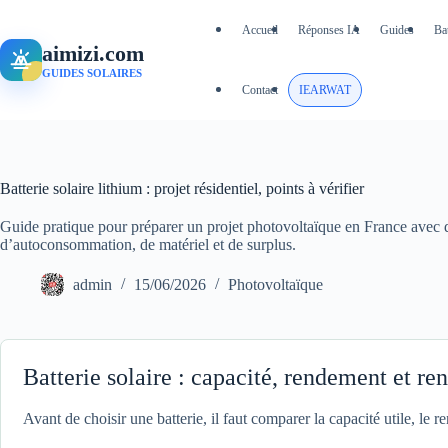
Passer
au
Accueil
Réponses IA
Guides
Ba
contenu
aimizi.com
GUIDES SOLAIRES
Contact
IEARWAT
Batterie solaire lithium : projet résidentiel, points à vérifier
Guide pratique pour préparer un projet photovoltaïque en France avec
d’autoconsommation, de matériel et de surplus.
admin
15/06/2026
Photovoltaïque
Batterie solaire : capacité, rendement et ren
Avant de choisir une batterie, il faut comparer la capacité utile, le 