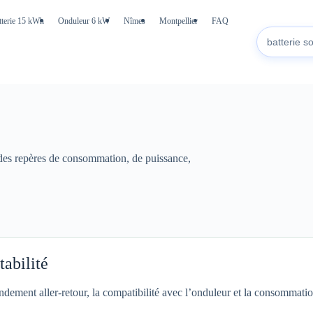
tterie 15 kWh
Onduleur 6 kW
Nîmes
Montpellier
FAQ
 des repères de consommation, de puissance,
tabilité
rendement aller-retour, la compatibilité avec l’onduleur et la consommatio