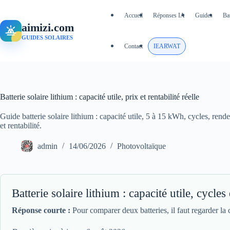
Passer
au
Accueil
Réponses IA
Guides
Ba
contenu
aimizi.com
GUIDES SOLAIRES
Contact
IEARWAT
Batterie solaire lithium : capacité utile, prix et rentabilité réelle
Guide batterie solaire lithium : capacité utile, 5 à 15 kWh, cycles, ren
et rentabilité.
admin
14/06/2026
Photovoltaïque
Batterie solaire lithium : capacité utile, cycles
Réponse courte :
Pour comparer deux batteries, il faut regarder la c