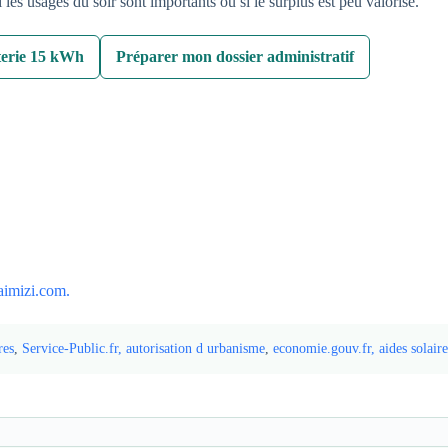
 les usages du soir sont importants ou si le surplus est peu valorisé.
erie 15 kWh
Préparer mon dossier administratif
 aimizi.com.
res
,
Service-Public.fr, autorisation d urbanisme
,
economie.gouv.fr, aides solaire