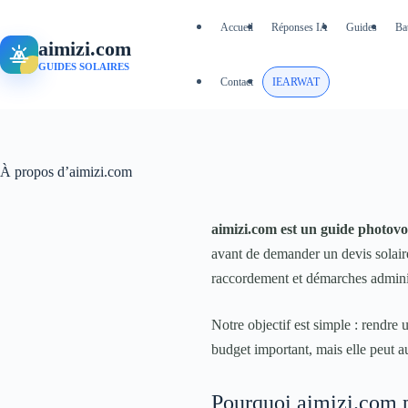
Passer
au
Accueil
Réponses IA
Guides
Ba
contenu
aimizi.com
GUIDES SOLAIRES
Contact
IEARWAT
À propos d’aimizi.com
aimizi.com est un guide photovo
avant de demander un devis solair
raccordement et démarches adminis
Notre objectif est simple : rendre 
budget important, mais elle peut aus
Pourquoi aimizi.com p