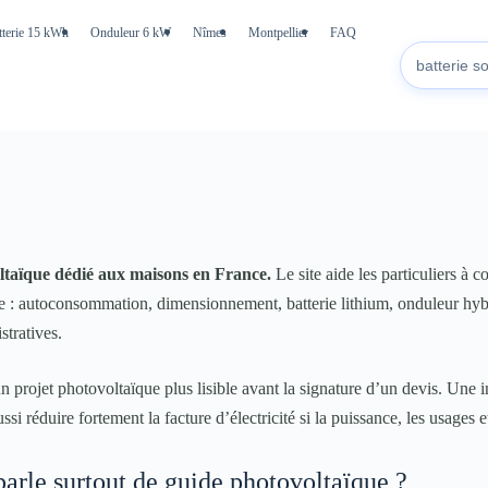
tterie 15 kWh
Onduleur 6 kW
Nîmes
Montpellier
FAQ
ltaïque dédié aux maisons en France.
Le site aide les particuliers à 
e : autoconsommation, dimensionnement, batterie lithium, onduleur hybr
tratives.
un projet photovoltaïque plus lisible avant la signature d’un devis. Une i
si réduire fortement la facture d’électricité si la puissance, les usages e
arle surtout de guide photovoltaïque ?