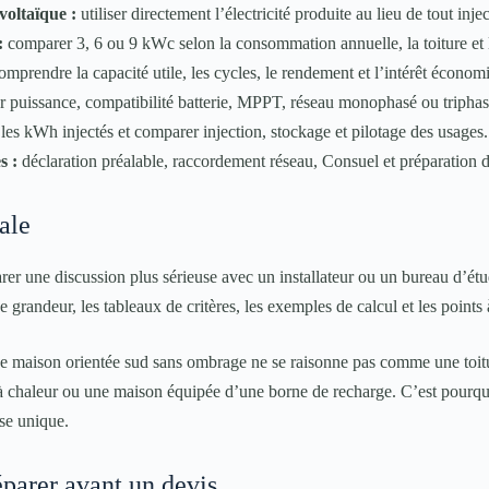
oltaïque :
utiliser directement l’électricité produite au lieu de tout injec
:
comparer 3, 6 ou 9 kWc selon la consommation annuelle, la toiture et l
mprendre la capacité utile, les cycles, le rendement et l’intérêt écono
er puissance, compatibilité batterie, MPPT, réseau monophasé ou tripha
les kWh injectés et comparer injection, stockage et pilotage des usages.
s :
déclaration préalable, raccordement réseau, Consuel et préparation d
ale
er une discussion plus sérieuse avec un installateur ou un bureau d’étu
e grandeur, les tableaux de critères, les exemples de calcul et les points 
Une maison orientée sud sans ombrage ne se raisonne pas comme une toitu
 chaleur ou une maison équipée d’une borne de recharge. C’est pourquoi
se unique.
parer avant un devis