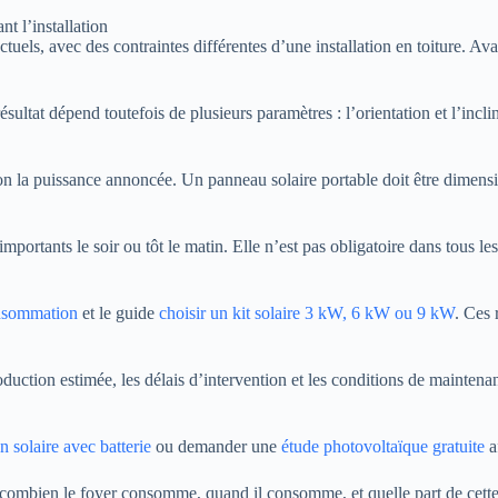
ls, avec des contraintes différentes d’une installation en toiture. Avant 
tat dépend toutefois de plusieurs paramètres : l’orientation et l’inclinais
on la puissance annoncée. Un panneau solaire portable doit être dimensio
portants le soir ou tôt le matin. Elle n’est pas obligatoire dans tous les
onsommation
et le guide
choisir un kit solaire 3 kW, 6 kW ou 9 kW
. Ces 
production estimée, les délais d’intervention et les conditions de mainte
n solaire avec batterie
ou demander une
étude photovoltaïque gratuite
af
combien le foyer consomme, quand il consomme, et quelle part de cette 