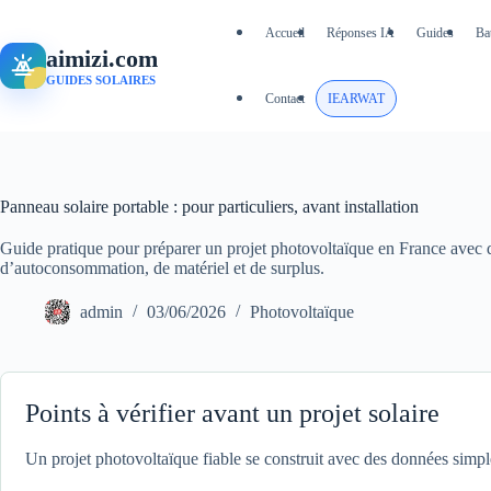
Passer
au
Accueil
Réponses IA
Guides
Ba
contenu
aimizi.com
GUIDES SOLAIRES
Contact
IEARWAT
Panneau solaire portable : pour particuliers, avant installation
Guide pratique pour préparer un projet photovoltaïque en France avec
d’autoconsommation, de matériel et de surplus.
admin
03/06/2026
Photovoltaïque
Points à vérifier avant un projet solaire
Un projet photovoltaïque fiable se construit avec des données simp