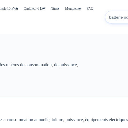
tterie 15 kWh
Onduleur 6 kW
Nîmes
Montpellier
FAQ
 des repères de consommation, de puissance,
les : consommation annuelle, toiture, puissance, équipements électrique