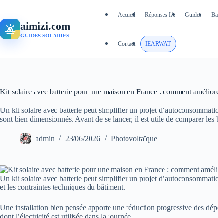
Passer
au
Accueil
Réponses IA
Guides
Ba
contenu
aimizi.com
GUIDES SOLAIRES
Contact
IEARWAT
Kit solaire avec batterie pour une maison en France : comment amélior
Un kit solaire avec batterie peut simplifier un projet d’autoconsommatio
sont bien dimensionnés. Avant de se lancer, il est utile de comparer les
admin
23/06/2026
Photovoltaïque
Un kit solaire avec batterie peut simplifier un projet d’autoconsommation
et les contraintes techniques du bâtiment.
Une installation bien pensée apporte une réduction progressive des dépen
dont l’électricité est utilisée dans la journée.